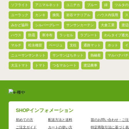
ソフライト
アニマルネット
ユニチカ
ブルー
緑
ツルタの
ユーラック
カンキ
換気
岩谷マテリアル
ハウス内張用
ス
みかど協和
シルバーグレー
サンサンカーテン
大倉工業
渡辺
ハウス
防霜
寒冷布
ラッセル
ラブシート
わらタイプ遮光
マルチ
松永種苗
ベージュ
支柱
通路マット
ホット
イ
ニューサンサンネット
サンサンはちネット
熱融着
マルハナバチ
大玉トマト
トマト
つるマルシート
渡辺農事
SHOPインフォメーション
初めての方
配送方法と送料
苗のお問い合わせ・ご注
ご注文ガイド
カートの使い方
特定商取引法に基づく表