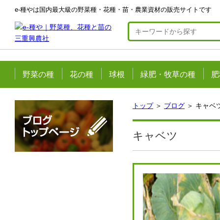
e-種やは国内最大級の野菜種・花種・苗・農業資材の販売サイトです
野菜の種
花の種
球根
緑肥・牧草の種
肥
トップ
＞
ブログ
＞ キャベ
キャベツ