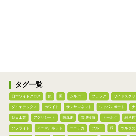
タグ一覧
日本ワイドクロス
銀
黒
シルバー
ブラック
ワイドスクリ
ダイヤテックス
ホワイト
サンサンネット
ジャパンポテト
ナ
朝日工業
アグリシート
防風網
雪印種苗
トーホク
雑草抑
ソフライト
アニマルネット
ユニチカ
ブルー
緑
ツルタの