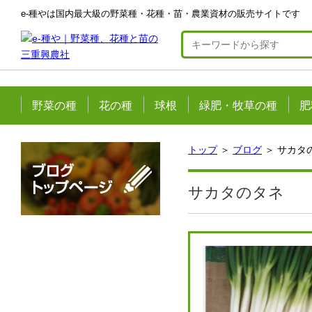
e-種やは国内最大級の野菜種・花種・苗・農業資材の販売サイトです
野菜の種
花の種
球根
緑肥・牧草の種
肥
トップ
＞
ブログ
＞ サカタ
サカタのタネ