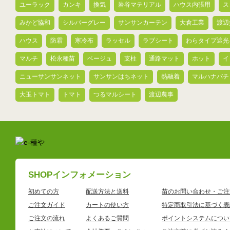
ユーラック
カンキ
換気
岩谷マテリアル
ハウス内張用
ス
みかど協和
シルバーグレー
サンサンカーテン
大倉工業
渡辺
ハウス
防霜
寒冷布
ラッセル
ラブシート
わらタイプ遮光
マルチ
松永種苗
ベージュ
支柱
通路マット
ホット
イ
ニューサンサンネット
サンサンはちネット
熱融着
マルハナバチ
大玉トマト
トマト
つるマルシート
渡辺農事
SHOPインフォメーション
初めての方
配送方法と送料
苗のお問い合わせ・ご注
ご注文ガイド
カートの使い方
特定商取引法に基づく表
ご注文の流れ
よくあるご質問
ポイントシステムについ