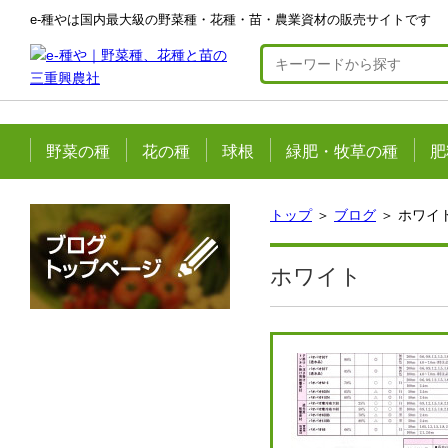
e-種やは国内最大級の野菜種・花種・苗・農業資材の販売サイトです
野菜の種
花の種
球根
緑肥・牧草の種
肥
トップ
＞
ブログ
＞ ホワイ
ホワイト