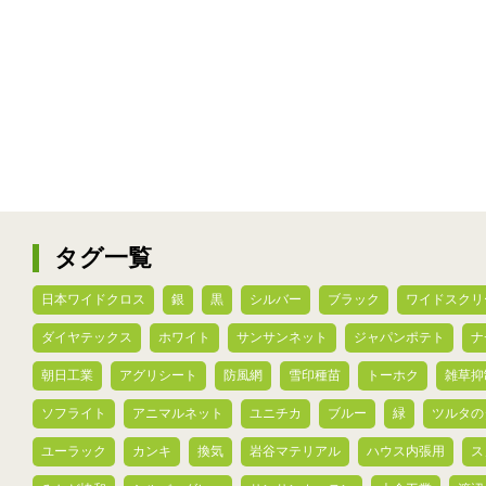
タグ一覧
日本ワイドクロス
銀
黒
シルバー
ブラック
ワイドスクリ
ダイヤテックス
ホワイト
サンサンネット
ジャパンポテト
ナ
朝日工業
アグリシート
防風網
雪印種苗
トーホク
雑草抑
ソフライト
アニマルネット
ユニチカ
ブルー
緑
ツルタの
ユーラック
カンキ
換気
岩谷マテリアル
ハウス内張用
ス