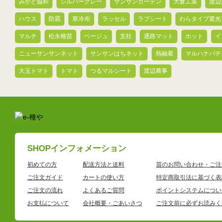
みかど協和
シルバーグレー
サンサンカーテン
大倉工業
渡辺
ハウス
防霜
寒冷布
ラッセル
ラブシート
わらタイプ遮光
マルチ
松永種苗
ベージュ
支柱
通路マット
ホット
イ
ニューサンサンネット
サンサンはちネット
熱融着
マルハナバチ
大玉トマト
トマト
つるマルシート
渡辺農事
SHOPインフォメーション
初めての方
配送方法と送料
苗のお問い合わせ・ご注
ご注文ガイド
カートの使い方
特定商取引法に基づく表
ご注文の流れ
よくあるご質問
ポイントシステムについ
お支払について
会社概要・ごあいさつ
ご注文前に必ずお読みく