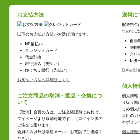
お支払方法
送料に
配送料金
すのでご
以下のお支払い方法がお選び頂けます。
自動
NP後払い
4種
クレジットカード
クロ
代金引換
レタ
銀行振込（先払い）
ゆうちょ銀行（先払い）
送料の詳
お支払い方法の詳細はこちら
個人情
ご注文商品の取消・返品・交換につ
個人情報
いて
り扱う際
じめ個人
【取消】会員の方は、ご注文確認前であれば、
大臣のガ
マイページより取消可能です。（ログイン後の
本ポリシ
ご注文に限ります）
会員の方以外は別途メール・お電話でご連絡く
個人情報
ださい。