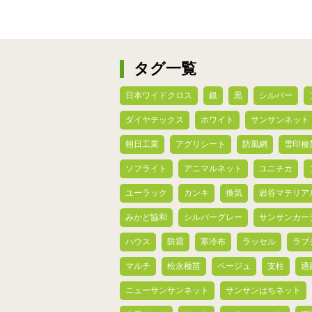
タグ一覧
日本ワイドクロス
銀
黒
シルバー
ダイヤテックス
ホワイト
サンサンネット
朝日工業
アグリシート
防風網
雪印種
ソフライト
アニマルネット
ユニチカ
ユーラック
カンキ
換気
岩谷マテリア
みかど協和
シルバーグレー
サンサンカー
ハウス
防霜
寒冷布
ラッセル
ラブ
マルチ
松永種苗
ベージュ
支柱
通
ニューサンサンネット
サンサンはちネット