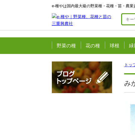
e-種やは国内最大級の野菜種・花種・苗・農業
野菜の種
花の種
球根
緑
トッ
み