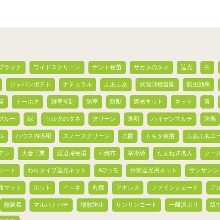
ブラック
ワイドスクリーン
ナント種苗
サカタのタネ
遮光
白
ジャパンポテト
ナチュラル
ふあふあ
武蔵野種苗園
防虫効果
苗
トーホク
雑草抑制
防草
防獣
遮光ネット
ネット
青
ブルー
緑
ツルタのタネ
グリーン
透明
ハイデンマルチ
防鳥
ル
ハウス内張用
スノースクリーン
抗菌
トキタ種苗
ふあふあエ
テン
大倉工業
渡辺採種場
不織布
寒冷紗
たまねぎ名人
クー
シート
わらタイプ遮光ネット
AQコモ
外部遮光用ネット
サンサンシ
路マット
ホット
イ～ネ
丸種
アキレス
ファインシェード
ア
熱融着
マルハナバチ
飛散防止
サンサンコート
一般濃ポリ
阪