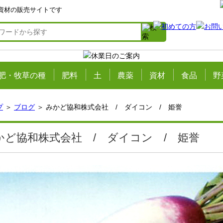
資材の販売サイトです
肥・牧草の種
肥料
土
農薬
資材
食品
野
プ
＞
ブログ
＞ みかど協和株式会社 / ダイコン / 姫誉
かど協和株式会社 / ダイコン / 姫誉