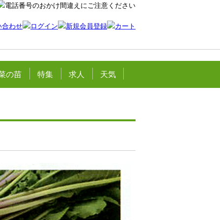
菜の苗
特集
求人
天気