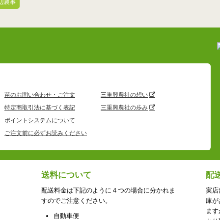
辺農事
苗のお問い合わせ・ご注文
三重興農社の想い
特定商取引法に基づく表記
三重興農社の歩み
ポイントシステムについて
ご注文前に必ずお読みください
送料について
配
配送料金は下記のように４つの場合に分かれま
実店
すのでご注意ください。
庫が
ます
自動車便