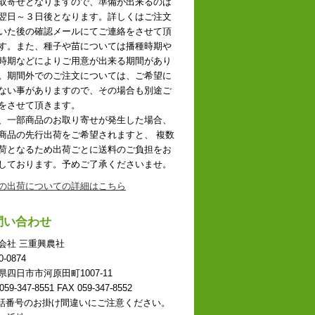
取寄せとなりますので、準備が出来るのは
翌日～３日後となります。詳しくはご注文
いた後の確認メールにてご連絡をさせて頂
す。また、種子や苗については播種時期や
時期などによりご用意が出来る期間があり
。期間外でのご注文については、ご希望に
ない事がありますので、その場合も別途ご
をさせて頂きます。
、一部商品のお取り寄せが発生した場合、
商品の先行出荷をご希望されますと、 複数
荷となるため出荷ごとに送料のご負担をお
しております。予めご了承くださいませ。
の出荷についての詳細はこちら
問い合わせ
会社 三重興農社
0-0874
県四日市市河原田町1007-11
059-347-8551 FAX 059-347-8552
話番号のお掛け間違いにご注意ください。