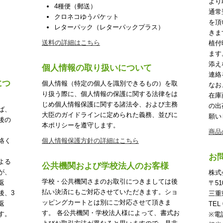
より
4種便（郵送）
通常
クロネコゆうパケット
を頂
レターパック（レターパックプラス）
きま
送料の詳細はこちら
植付
ます
添え
個人情報の取り扱いについて
連絡
につ
個人情報（特定の個人を識別できるもの）を取
なお
り扱う際に、個人情報の保護に関する法律をは
在庫
じめ個人情報保護に関する諸法令、および主務
の出
ば、
大臣のガイドラインに定められた義務、並びに
願い
後の
本ポリシーを遵守します。
商品
絡く
個人情報保護方針の詳細はこちら
お
よる
公共機関および学校法人のお客様
が、
株式
学校・公共機関さまのお取引につきましては後
返
〒51
払い決済にもご対応させていただきます。ショ
後、3
三重
ッピングカートとは別にご対応させて頂きま
返
TEL 
す。 各公共機関・学校法人様によって、書式お
す。
※電