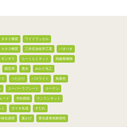
タキイ種苗
ワイドラッセル
カネコ種苗
三井石油化学工業
パオパオ
ギンギラ
らーくらくネット
熱融着織物
園芸用
透水
みかど化工
ース
べたがけ
パスライト
無着色
ル
スーパーラブシート
カーテン
ェード
市松模様
ランランネット
ルミ
ダイオ化成
すだれ
中緑化資材
葉かび
黄化葉巻病耐病性