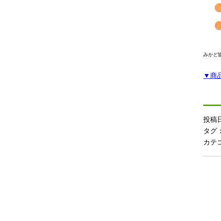
みかど
▼
商
投稿日
タグ
カテ