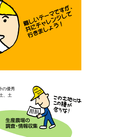
外の優秀
土、土