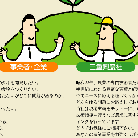
のタネを開発したい。
昭和22年、農業の専門技術者
の食物をつくりたい。
半世紀にわたる豊富な実績と経
育たないがどこに問題があるのか。
ウでニーズに応える種づくりか
。
どあらゆる問題にお応えしてお
かりたい。
当社は現場主義をモットーに、
。
技術指導を行うなど農業に関す
いる。
ィングを行っています。
る。
どうぞお気軽にご相談下さい。
い。
あなたの農業事業を力強くサポ