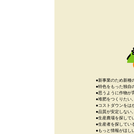
●新事業のため新種
●特色をもった独自
●思うように作物が
●堆肥をつくりたい
●コストダウンをは
●品質が安定しない
●生産農場を探して
●生産者を探してい
●もっと情報がほし