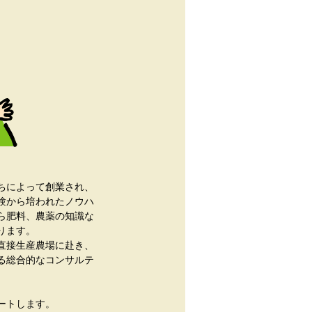
たちによって創業され、
験から培われたノウハ
ら肥料、農薬の知識な
ります。
直接生産農場に赴き、
る総合的なコンサルテ
ートします。